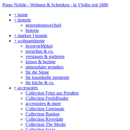
Piano Nobile - Wohnen & Schenken - in Vlotho seit 1886
+ home
+ historie
generationswechsel
historie
+ marken I brands
+ wohnambiente
livestyleMöbel
porzellan & co.
verstauen & sortieren
kissen & bezüge
atmosphäre gestalten
für die Sinne
für traumhafte momente
für küche & co.
+ accessoires
Collection Fritzi aus Preußen
Collection FredsBruder
accessoires & more
Collection Greengate
Collection Bastion
Collection Riverdale
Collection The Moshi
Collection Ixxxi